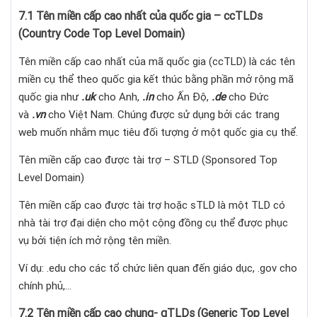
7.1 Tên miền cấp cao nhất của quốc gia – ccTLDs
(Country Code Top Level Domain)
Tên miền cấp cao nhất của mã quốc gia (ccTLD) là các tên
miền cụ thể theo quốc gia kết thúc bằng phần mở rộng mã
quốc gia như
.uk
cho Anh,
.in
cho Ấn Độ,
.de
cho Đức
và
.vn
cho Việt Nam. Chúng được sử dụng bởi các trang
web muốn nhắm mục tiêu đối tượng ở một quốc gia cụ thể.
Tên miền cấp cao được tài trợ – STLD (Sponsored Top
Level Domain)
Tên miền cấp cao được tài trợ hoặc sTLD là một TLD có
nhà tài trợ đại diện cho một cộng đồng cụ thể được phục
vụ bởi tiện ích mở rộng tên miền.
Ví dụ: .edu cho các tổ chức liên quan đến giáo dục, .gov cho
chính phủ,…
7.2 Tên miền cấp cao chung- gTLDs (Generic Top Level