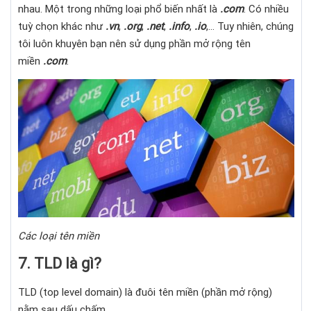
nhau. Một trong những loại phổ biến nhất là
.com
. Có nhiều
tuỳ chọn khác như
.vn
,
.org
,
.net
,
.info
,
.io
,… Tuy nhiên, chúng
tôi luôn khuyên bạn nên sử dụng phần mở rộng tên
miền
.com
.
Các loại tên miền
7. TLD là gì?
TLD (top level domain) là đuôi tên miền (phần mở rộng)
nằm sau dấu chấm.