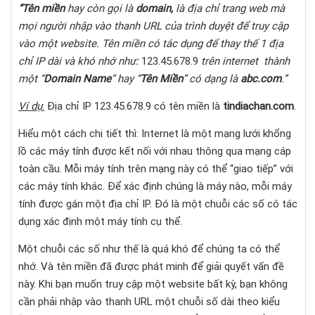
“Tên miền
hay còn gọi là
domain,
là địa chỉ trang web mà
mọi người nhập vào thanh URL của trình duyệt để truy cập
vào một website. Tên miền có tác dụng để thay thế 1 địa
chỉ IP dài và khó nhớ như:
123.45.678.9
trên internet thành
một “
Domain Name
” hay “
Tên Miền
” có dạng là
abc.com
.”
Ví dụ
:
Địa chỉ IP 123.45.678.9 có tên miền là
tindiachan.com
.
Hiểu một cách chi tiết thì: Internet là một mạng lưới khổng
lồ các máy tính được kết nối với nhau thông qua mạng cáp
toàn cầu. Mỗi máy tính trên mạng này có thể “giao tiếp” với
các máy tính khác. Để xác định chúng là máy nào, mỗi máy
tính được gán một địa chỉ IP. Đó là một chuỗi các số có tác
dụng xác định một máy tính cụ thể.
Một chuỗi các số như thế là quá khó để chúng ta có thể
nhớ. Và tên miền đã được phát minh để giải quyết vấn đề
này. Khi bạn muốn truy cập một website bất kỳ, bạn không
cần phải nhập vào thanh URL một chuỗi số dài theo kiểu