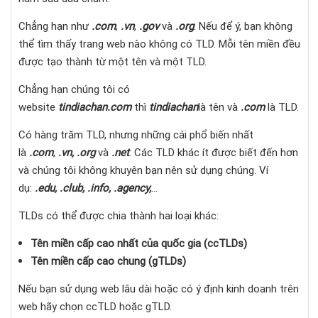
Chẳng hạn như
.com
,
.vn
,
.gov
và
.org
. Nếu để ý, bạn không
thể tìm thấy trang web nào không có TLD. Mỗi tên miền đều
được tạo thành từ một tên và một TLD.
Chẳng hạn chúng tôi có
website
tindiachan.com
thì
tindiachan
là tên và
.com
là TLD.
Có hàng trăm TLD, nhưng những cái phổ biến nhất
là
.com
,
.vn, .org
và
.net
. Các TLD khác ít được biết đến hơn
và chúng tôi không khuyên bạn nên sử dụng chúng. Ví
dụ:
.edu, .club, .info, .agency,
…
TLDs có thể được chia thành hai loại khác:
Tên miền cấp cao nhất của quốc gia
(ccTLDs)
Tên miền cấp cao chung (gTLDs)
Nếu bạn sử dụng web lâu dài hoặc có ý định kinh doanh trên
web hãy chọn ccTLD hoặc gTLD.