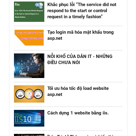
Khắc phục lỗi “The service did not
respond to the start or control
request in a timely fashion”
Tạo login mã hóa mật khẩu trong
asp.net
NỖI KHỔ CỦA DÂN IT - NHỮNG
ĐIỀU CHƯA NÓI
Tối ưu hóa tốc độ load website
asp.net
Cách dựng 1 website bằng iis.