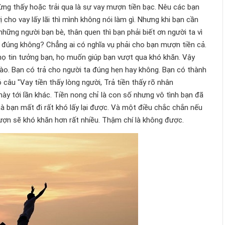
ừng thấy hoặc trải qua là sự vay mượn tiền bạc. Nêu các bạn
cho vay lấy lãi thì mình không nói làm gì. Nhưng khi bạn cần
hững người bạn bè, thân quen thì bạn phải biết ơn người ta vì
ứ đúng không? Chẳng ai có nghĩa vụ phải cho bạn mượn tiền cả.
họ tin tưởng bạn, họ muốn giúp bạn vượt qua khó khăn. Vậy
nào. Bạn có trả cho người ta đúng hẹn hay không. Bạn có thành
 câu "Vay tiền thấy lòng người, Trả tiền thấy rõ nhân
này tới lần khác. Tiền nong chỉ là con số nhưng vô tình bạn đã
à bạn mất đi rất khó lấy lại được. Và một điều chắc chắn nếu
ượn sẽ khó khăn hơn rất nhiều. Thậm chí là không được.