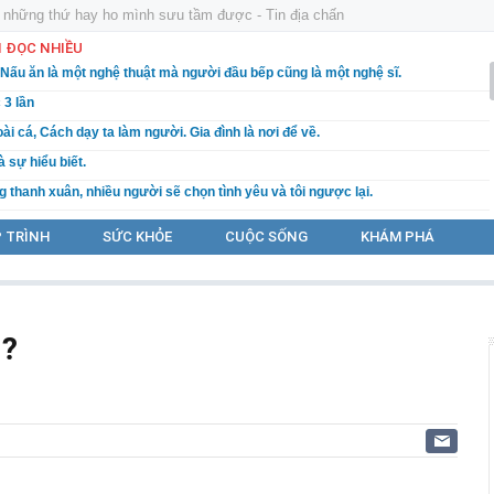
và những thứ hay ho mình sưu tầm được - Tin địa chấn
N ĐỌC NHIỀU
Nấu ăn là một nghệ thuật mà người đầu bếp cũng là một nghệ sĩ.
 3 lần
ài cá, Cách dạy ta làm người. Gia đình là nơi để về.
 sự hiểu biết.
 thanh xuân, nhiều người sẽ chọn tình yêu và tôi ngược lại.
 tự sự, theo miền ký ức
 TRÌNH
SỨC KHỎE
CUỘC SỐNG
KHÁM PHÁ
 sổ vỡ. Và sự liên quan ảnh hưởng tới cuộc sống của chúng ta.
n về, Hoài niệm sài gòn xưa.
?
ì?
HỨC LỪA ĐẢO PHỔ BIẾN TRÊN MẠNG XÃ HỘI
ả giá bằng gì?
] Tổng hợp những “Nhà Thương” nổi tiếng năm xưa Chợ Rẩy, Từ Dũ,
Ì CỨ LÀM THÔI. VÌ CUỘC ĐỜI CHẲNG HAI LẦN THẮM LẠI!