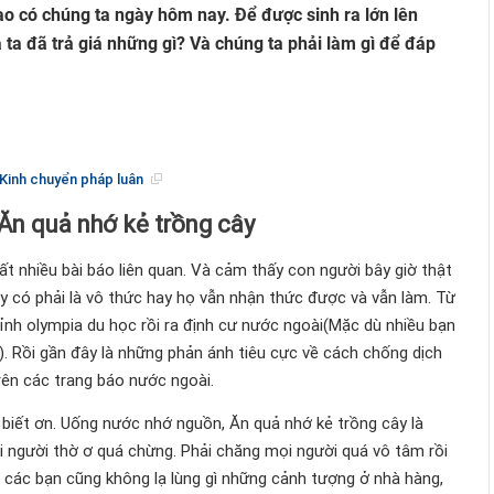
i
sao có chúng ta ngày hôm nay. Để được sinh ra lớn lên
ở nên đắt giá khi nào
 ta đã trả giá những gì? Và chúng ta phải làm gì để đáp
ong mắt dev
òn mãi
Cách xử lý khi mắc phải tâm lý FUD.
LÀ PHƯƠNG TIỆN, KHÔNG PHẢI LÀ MỤC ĐÍCH!
 Kinh chuyển pháp luân
ạnh phúc là gì? Làm sao để có được hạnh phúc trong hôn nhân?
0/30/20/10: PHƯƠNG PHÁP QUẢN LÝ THỜI GIAN KHOA HỌC NHẤT
Ăn quả nhớ kẻ trồng cây
ép đáng học hỏi của người Đức.
t nhiều bài báo liên quan. Và cảm thấy con người bây giờ thật
n trọng hơn trình độ vì sao vậy?
y có phải là vô thức hay họ vẫn nhận thức được và vẫn làm. Từ
 30: Đáng sợ hơn cả thất nghiệp là gì?
 đỉnh olympia du học rồi ra định cư nước ngoài(Mặc dù nhiều bạn
ải đọc sách
). Rồi gần đây là những phản ánh tiêu cực về cách chống dịch
ủa chúng ta là: NỔI NÓNG với NGƯỜI THÂN nhưng lại KHOAN DUNG
ên các trang báo nước ngoài.
 LẠ
ao thông] Hãy biết sợ xe đầu kéo.
 biết ơn. Uống nước nhớ nguồn, Ăn quả nhớ kẻ trồng cây là
và khổ đau. Kinh chuyển pháp luân
 người thờ ơ quá chừng. Phải chăng mọi người quá vô tâm rồi
THƯƠNG…!
 các bạn cũng không lạ lùng gì những cảnh tượng ở nhà hàng,