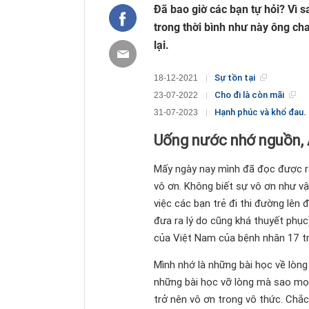
Kẻ nhập va
2.9K
Đã bao giờ các bạn tự hỏi? Vì 
Chúng ta tr
2.9K
trong thời bình như này ông cha
Gái xinh tr
lại.
2.9K
Cho đi là c
2.9K
Sự tồn tại
18-12-2021
FUD là gì? 
2.8K
Cho đi là còn mãi
23-07-2022
TIỀN CHỈ 
2.8K
Hạnh phúc và khổ đau.
31-07-2023
Hôn nhân h
2.7K
QUY TẮC 4
Uống nước nhớ nguồn, 
2.7K
Kỷ luật th
2.6K
Mấy ngày nay mình đã đọc được rấ
Thái độ qua
2.6K
vô ơn. Không biết sự vô ơn như vậ
Tâm sự tuổi
2.6K
việc các bạn trẻ đi thi đường lên
Tại sao ph
2.6K
đưa ra lý do cũng khá thuyết phục
Sai lầm c
2.5K
của Việt Nam của bệnh nhân 17 tr
với NGƯỜI
[Văn hóa gi
2.5K
Mình nhớ là những bài học về lòng
Hạnh phúc 
2.5K
những bài học vỡ lòng mà sao mọi
HIỂU VÀ 
2.4K
trở nên vô ơn trong vô thức. Chắc