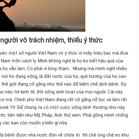
người vô trách nhiệm, thiếu ý thức
iệc một số người Việt Nam vô ý thức vì mấy triệu bạc mà đưa
 Nam trốn cách ly. Mình không nghĩ là họ ko biết hậu quả của
à họ vẫn làm. Có phải vì lòng tham... Nhưng mà mình nghĩ nhiều
nh nơi họ đang sống, là đất nước của họ, quê hương của họ sao
n thế giới đang cố gắng như thế nào để kiềm chế dịch bệnh. Sự
ư nào tới kinh tế, đời sống sinh hoạt của mọi người. Cài này
i cơ mà. Chính phủ Việt Nam đang rất cố gắng nỗ lực và làm rất
covid-19. Để chúng ta có một cuộc sống bình thường như này
ước tiên tiến như Mỹ, Pháp, Anh thử xem. Phải gồng mình chống
g các bạn còn muốn ý kiến gì nữa.
bị bệnh được nhà nước đón về chữa trị thì chê ỏng chê eo khu