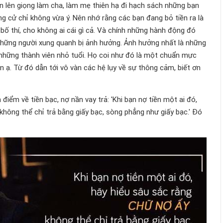
n lên giọng làm cha, làm mẹ thiên hạ đi hạch sách những bạn
ng cử chỉ không vừa ý. Nên nhớ rằng các bạn đang bỏ tiền ra là
 bố thí, cho không ai cái gì cả. Và chính những hành động đó
những người xung quanh bị ảnh hưởng. Ảnh hưởng nhất là những
à những thành viên nhỏ tuổi. Họ coi như đó là một chuẩn mực
n ạ. Từ đó dẫn tới vô vàn các hệ lụy về sự thông cảm, biết ơn
iểm về tiền bạc, nợ nần vay trả: 'Khi bạn nợ tiền một ai đó,
 không thể chỉ trả bằng giấy bạc, sòng phẳng như giấy bạc.' Đó