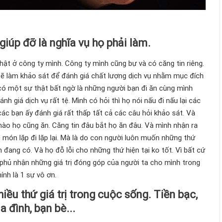
giúp đỡ là nghĩa vụ họ phải làm.
ật ở công ty mình. Công ty mình cũng bự và có căng tin riêng.
sẽ làm khảo sát để đánh giá chất lượng dịch vụ nhằm mục đích
có một sự thật bất ngờ là những người bạn đi ăn cùng mình
ánh giá dịch vụ rất tệ. Mình có hỏi thì họ nói nấu đi nấu lại các
ác bạn ấy đánh giá rất thấp tất cả các câu hỏi khảo sát. Và
ào họ cũng ăn. Căng tin đâu bắt họ ăn đâu. Và mình nhận ra
c món lặp đi lặp lại. Mà là do con người luôn muốn những thứ
đang có. Và họ đỗ lỗi cho những thứ hiện tại ko tốt. Vì bất cứ
g phủ nhận những giá trị đóng góp của người ta cho mình trong
ính là 1 sự vô ơn.
iều thứ giá trị trong cuộc sống. Tiền bạc,
a đình, bạn bè...