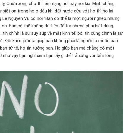
h ly, Chữa xong cho thì lên mạng nói này nói kia. Mình chẳng
Sự biết ơn trong họ ở đâu khi đất nước cứu vớt họ thì họ lại
ng Lê Nguyên Vũ có nói "Bạn có thể là một người nghèo nhưng
 ơn. Bạn có thể không đủ tiền để trả nhưng phải biết dùng
i tín chính là sự suy sụp về mặt kinh tế, bội tín cũng chính là sự
". Đôi khi người ta giúp bạn không phải là người ta muốn bạn
y bạn tử tế, họ tin tưởng bạn. Họ giúp bạn mà chẳng có một
đỡ như vậy bạn nghĩ xem bạn lấy gì để trả xứng với tấm lòng