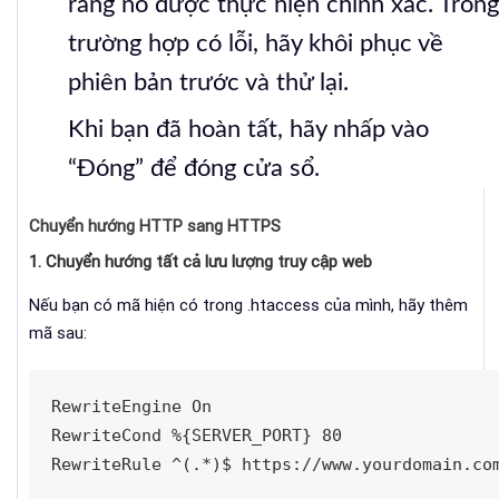
rằng nó được thực hiện chính xác.
Tron
trường hợp có lỗi, hãy khôi phục về
phiên bản trước và thử lại.
Khi bạn đã hoàn tất, hãy nhấp vào
“Đóng” để đóng cửa sổ.
Chuyển hướng HTTP sang HTTPS
1. Chuyển hướng tất cả lưu lượng truy cập web
Nếu bạn có mã hiện có trong .htaccess của mình, hãy thêm
mã sau:
RewriteEngine On

RewriteCond %{SERVER_PORT} 80

RewriteRule ^(.*)$ https://www.yourdomain.co