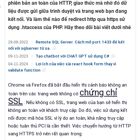
phiên bản an toàn của HTTP, giao thức mà nhờ đó dữ
liệu được gửi giữa trình duyệt và trang web bạn đang
kết nối. Và làm thế nào để redirect http qua https sử
dụng .htaccess của PHP. Hãy theo dõi bài viết dưới nhé
Remote SQL Server. Cách mở port 1433 để kết
29-08-2022
nối với sqlserver từ xa.
Tạo chatbot với CHAT GPT sử dụng C#
09-11-2023
Lợi ích của việc xài react hook form thay vì
04-11-2024
validate function
Chrome và Firefox đã bắt đầu hiển thị cảnh báo không an
chứng chỉ
toàn trên các trang web không có
SSL
.
Nếu không có SSL, trang web của bạn sẽ hiển thị
không an toàn với khách truy cập.
Do đó, việc sử dụng kết
nối được mã hóa SSL vì lý do an toàn, khả năng truy cập
hoặc tuân thủ PCI là cần thiết.
Việc chuyển hướng từ HTTP
sang HTTPS trở nên rất quan trọng.