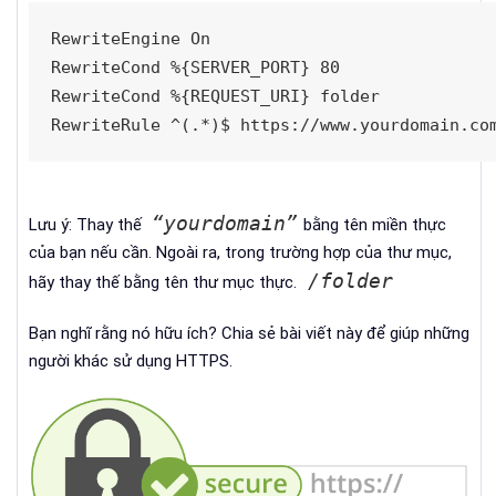
RewriteEngine On

RewriteCond %{SERVER_PORT} 80

RewriteCond %{REQUEST_URI} folder

RewriteRule ^(.*)$ https://www.yourdomain.co
“yourdomain”
Lưu ý: Thay thế
bằng tên miền thực
của bạn nếu cần.
Ngoài ra, trong trường hợp của thư mục,
/folder
hãy thay thế
bằng tên thư mục thực.
Bạn nghĩ rằng nó hữu ích?
Chia sẻ bài viết này để giúp những
người khác sử dụng HTTPS.